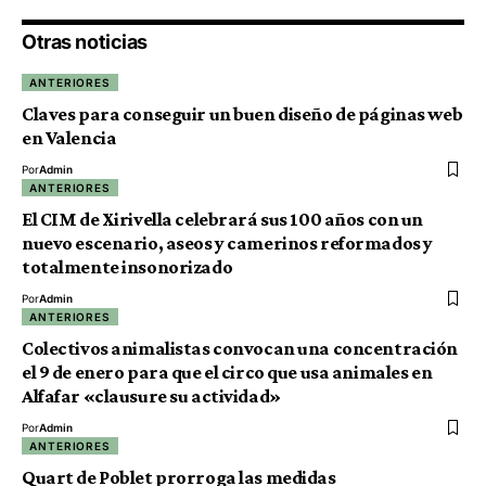
Otras noticias
ANTERIORES
Claves para conseguir un buen diseño de páginas web
en Valencia
Por
Admin
ANTERIORES
El CIM de Xirivella celebrará sus 100 años con un
nuevo escenario, aseos y camerinos reformados y
totalmente insonorizado
Por
Admin
ANTERIORES
Colectivos animalistas convocan una concentración
el 9 de enero para que el circo que usa animales en
Alfafar «clausure su actividad»
Por
Admin
ANTERIORES
Quart de Poblet prorroga las medidas