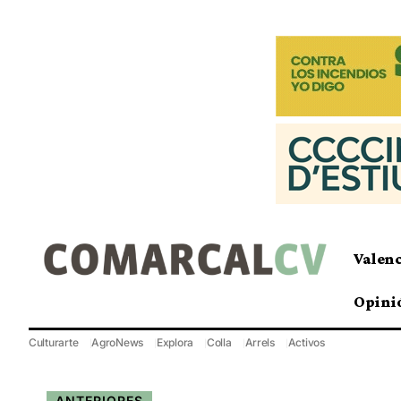
Valen
Opini
Culturarte
AgroNews
Explora
Colla
Arrels
Activos
ANTERIORES