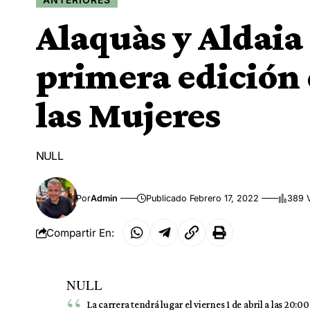
Alaquàs y Aldaia 
primera edición 
las Mujeres
NULL
Por
Admin
Publicado Febrero 17, 2022
389 V
Compartir En:
NULL
La carrera tendrá lugar el viernes 1 de abril a las 20