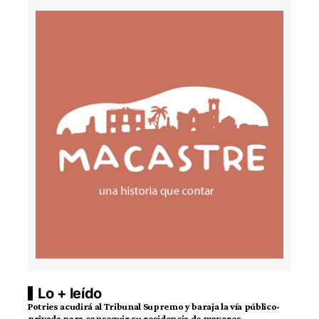
Lo + leído
Potries acudirá al Tribunal Supremo y baraja la vía público-
privada para conseguir su residencia de mayores