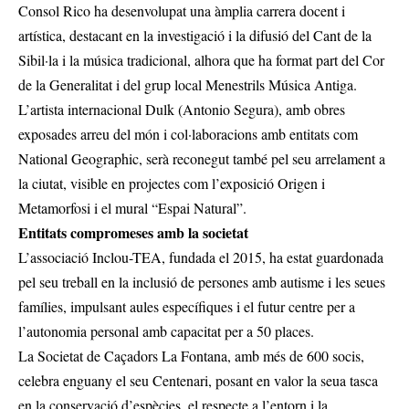
Consol Rico ha desenvolupat una àmplia carrera docent i
artística, destacant en la investigació i la difusió del Cant de la
Sibil·la i la música tradicional, alhora que ha format part del Cor
de la Generalitat i del grup local Menestrils Música Antiga.
L’artista internacional Dulk (Antonio Segura), amb obres
exposades arreu del món i col·laboracions amb entitats com
National Geographic, serà reconegut també pel seu arrelament a
la ciutat, visible en projectes com l’exposició Origen i
Metamorfosi i el mural “Espai Natural”.
Entitats compromeses amb la societat
L’associació Inclou-TEA, fundada el 2015, ha estat guardonada
pel seu treball en la inclusió de persones amb autisme i les seues
famílies, impulsant aules específiques i el futur centre per a
l’autonomia personal amb capacitat per a 50 places.
La Societat de Caçadors La Fontana, amb més de 600 socis,
celebra enguany el seu Centenari, posant en valor la seua tasca
en la conservació d’espècies, el respecte a l’entorn i la