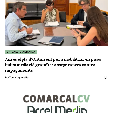
LA VALL D'ALBAIDA
Així és el pla d’Ontinyent per a mobilitzar els pisos
buits: mediació gratuïta i assegurances contra
impagaments
Por
Toni Cuquerella