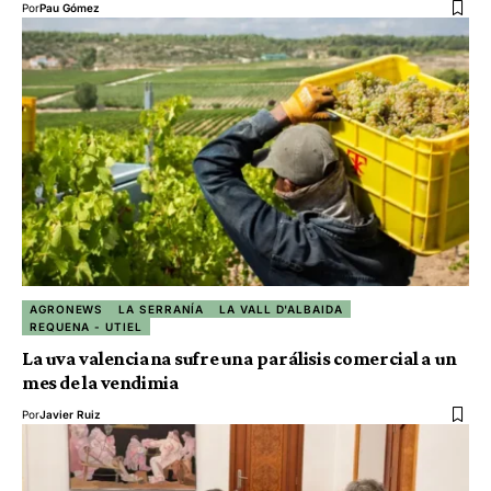
Por
Pau Gómez
AGRONEWS
LA SERRANÍA
LA VALL D'ALBAIDA
REQUENA - UTIEL
La uva valenciana sufre una parálisis comercial a un
mes de la vendimia
Por
Javier Ruiz