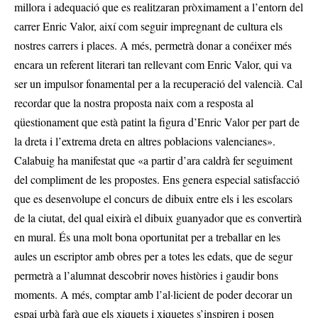
millora i adequació que es realitzaran pròximament a l’entorn del
carrer Enric Valor, així com seguir impregnant de cultura els
nostres carrers i places. A més, permetrà donar a conéixer més
encara un referent literari tan rellevant com Enric Valor, qui va
ser un impulsor fonamental per a la recuperació del valencià. Cal
recordar que la nostra proposta naix com a resposta al
qüestionament que està patint la figura d’Enric Valor per part de
la dreta i l’extrema dreta en altres poblacions valencianes».
Calabuig ha manifestat que «a partir d’ara caldrà fer seguiment
del compliment de les propostes. Ens genera especial satisfacció
que es desenvolupe el concurs de dibuix entre els i les escolars
de la ciutat, del qual eixirà el dibuix guanyador que es convertirà
en mural. És una molt bona oportunitat per a treballar en les
aules un escriptor amb obres per a totes les edats, que de segur
permetrà a l’alumnat descobrir noves històries i gaudir bons
moments. A més, comptar amb l’al·licient de poder decorar un
espai urbà farà que els xiquets i xiquetes s’inspiren i posen