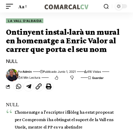
Aa
LA VALL D'ALBAIDA
Ontinyent instal·larà un mural
en homenatge a Enric Valor al
carrer que porta el seu nom
NULL
Por
Admin
Publicado Junio 1, 2021
416 Vistas
4 Min Lectura
NULL
L’homenatge a l’escriptor i filòleg ha estat proposat
per Compromís i ha obtingut el suport de la Vall ens
Uneix, mentre el PP es va abstindre