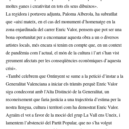
moltes ganes i creativitat en tots els seus dibuixos».
La regidora i portaveu adjunta, Paloma Alberola, ha subratllat
que «així mateix, en el cas del monument d’homenatge en la
zona enjardinada del carrer Enric Valor, pensem que pot ser una
bona oportunitat per a encomanar aquesta obra a un o diversos
artistes locals, més encara si tenim en compte que, en un context
de pandèmia com l’actual, el món de la cultura i l’art s’han vist
greument afectats per les conseqüències econòmiques d’aquesta
crisi».
«També celebrem que Ontinyent se sume a la petició d’instar a la
Generalitat Valenciana a iniciar els tràmits perquè Enric Valor
siga condecorat amb l’Alta Distinció de la Generalitat, un
reconeixement que faria justícia a una trajectòria d’estima per la
nostra llengua, cultura i territori com ha demostrat Enric Valor.
Agraïm el vot a favor de la moció del grup La Vall ens Uneix, i
lamentem l’abstenció del Partit Popular, que no s’ha volgut