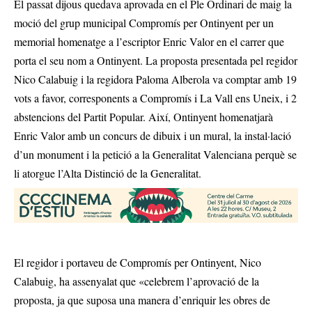
El passat dijous quedava aprovada en el Ple Ordinari de maig la
moció del grup municipal Compromís per Ontinyent per un
memorial homenatge a l’escriptor Enric Valor en el carrer que
porta el seu nom a Ontinyent. La proposta presentada pel regidor
Nico Calabuig i la regidora Paloma Alberola va comptar amb 19
vots a favor, corresponents a Compromís i La Vall ens Uneix, i 2
abstencions del Partit Popular. Així, Ontinyent homenatjarà
Enric Valor amb un concurs de dibuix i un mural, la instal·lació
d’un monument i la petició a la Generalitat Valenciana perquè se
li atorgue l’Alta Distinció de la Generalitat.
El regidor i portaveu de Compromís per Ontinyent, Nico
Calabuig, ha assenyalat que «celebrem l’aprovació de la
proposta, ja que suposa una manera d’enriquir les obres de