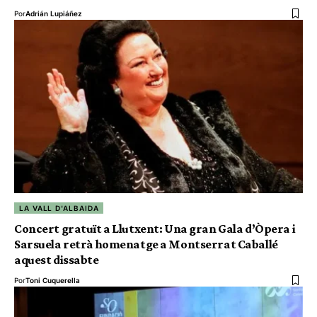
Por
Adrián Lupiáñez
LA VALL D'ALBAIDA
Concert gratuït a Llutxent: Una gran Gala d’Òpera i
Sarsuela retrà homenatge a Montserrat Caballé
aquest dissabte
Por
Toni Cuquerella