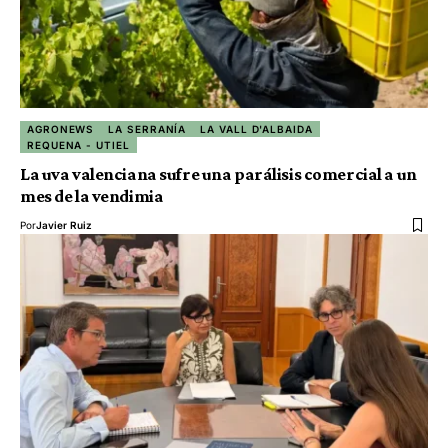
AGRONEWS
LA SERRANÍA
LA VALL D'ALBAIDA
REQUENA - UTIEL
La uva valenciana sufre una parálisis comercial a un
mes de la vendimia
Por
Javier Ruiz