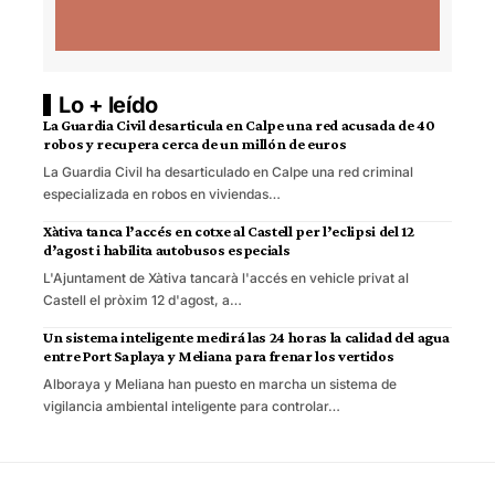
Lo + leído
La Guardia Civil desarticula en Calpe una red acusada de 40
robos y recupera cerca de un millón de euros
La Guardia Civil ha desarticulado en Calpe una red criminal
especializada en robos en viviendas…
Xàtiva tanca l’accés en cotxe al Castell per l’eclipsi del 12
d’agost i habilita autobusos especials
L'Ajuntament de Xàtiva tancarà l'accés en vehicle privat al
Castell el pròxim 12 d'agost, a…
Un sistema inteligente medirá las 24 horas la calidad del agua
entre Port Saplaya y Meliana para frenar los vertidos
Alboraya y Meliana han puesto en marcha un sistema de
vigilancia ambiental inteligente para controlar…