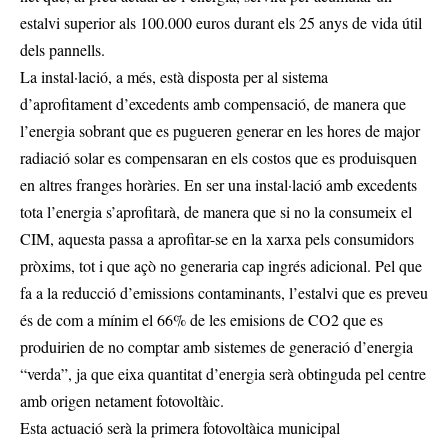
estalvi superior als 100.000 euros durant els 25 anys de vida útil
dels pannells.
La instal·lació, a més, està disposta per al sistema
d’aprofitament d’excedents amb compensació, de manera que
l’energia sobrant que es pugueren generar en les hores de major
radiació solar es compensaran en els costos que es produisquen
en altres franges horàries. En ser una instal·lació amb excedents
tota l’energia s’aprofitarà, de manera que si no la consumeix el
CIM, aquesta passa a aprofitar-se en la xarxa pels consumidors
pròxims, tot i que açò no generaria cap ingrés adicional. Pel que
fa a la reducció d’emissions contaminants, l’estalvi que es preveu
és de com a mínim el 66% de les emisions de CO2 que es
produirien de no comptar amb sistemes de generació d’energia
“verda”, ja que eixa quantitat d’energia serà obtinguda pel centre
amb origen netament fotovoltàic.
Esta actuació serà la primera fotovoltàica municipal