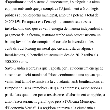
d’aprofitament pel sistema d’autoconsum, i s’afegeix a a altres
equipaments amb que ja comptava l’Ajuntament a 6 col·legis
públics i el poliesportiu municipal, amb una potencia total de
242’2 kW. En aquest cas l’energia no autoabasteix estes
insta·lacions sinó que es ven l’energia de manera independent al
pagament de la factura, resultant també amb aquest sistema un
balanç favorable: descomptant el cost de la inversió en les
centrals i del leasing mensual que encara resta en algunes
instal·lacions, el benefici net acumulat des de 2012 arriba als
300.000 euros.
Sayo Gandia recordava que l’aposta per l’autoconsum energètic
a esta instal·lació municipal “dona continuïtat a una aposta que
venim fent també extensiva a la ciutadania, amb bonificacions en
l’Impost de Bens Immobles (IBI) a les empreses, associacions i
particulars que opten per estos sistemes d’abastiment energètic, o
amb l’assessorament gratuït que presta l’Oficina Municipal
d’Economia Verda”. La regidora animava a la ciutadania a