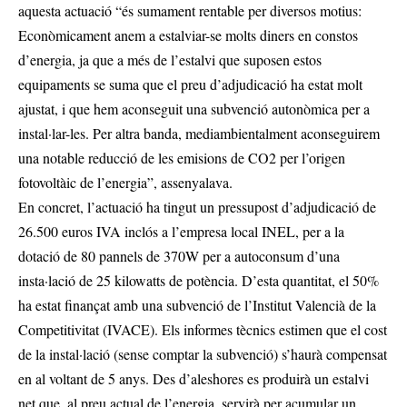
aquesta actuació “és sumament rentable per diversos motius:
Econòmicament anem a estalviar-se molts diners en constos
d’energia, ja que a més de l’estalvi que suposen estos
equipaments se suma que el preu d’adjudicació ha estat molt
ajustat, i que hem aconseguit una subvenció autonòmica per a
instal·lar-les. Per altra banda, mediambientalment aconseguirem
una notable reducció de les emisions de CO2 per l’origen
fotovoltàic de l’energia”, assenyalava.
En concret, l’actuació ha tingut un pressupost d’adjudicació de
26.500 euros IVA inclós a l’empresa local INEL, per a la
dotació de 80 pannels de 370W per a autoconsum d’una
insta·lació de 25 kilowatts de potència. D’esta quantitat, el 50%
ha estat finançat amb una subvenció de l’Institut Valencià de la
Competitivitat (IVACE). Els informes tècnics estimen que el cost
de la instal·lació (sense comptar la subvenció) s’haurà compensat
en al voltant de 5 anys. Des d’aleshores es produirà un estalvi
net que, al preu actual de l’energia, servirà per acumular un