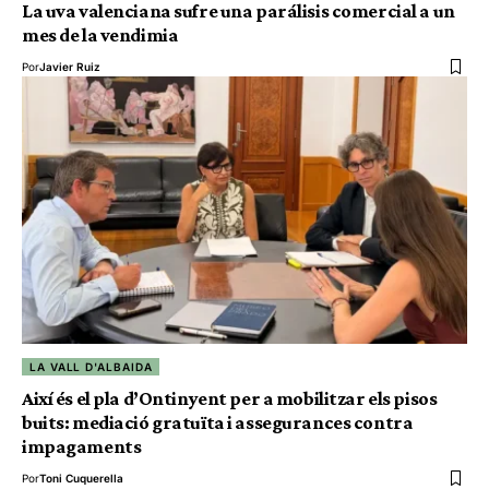
La uva valenciana sufre una parálisis comercial a un
mes de la vendimia
Por
Javier Ruiz
LA VALL D'ALBAIDA
Així és el pla d’Ontinyent per a mobilitzar els pisos
buits: mediació gratuïta i assegurances contra
impagaments
Por
Toni Cuquerella