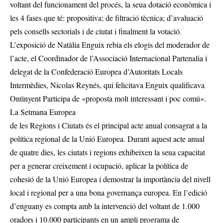
voltant del funcionament del procés, la seua dotació econòmica i
les 4 fases que té: propositiva; de filtració tècnica; d’avaluació
pels consells sectorials i de ciutat i finalment la votació.
L’exposició de Natàlia Enguix rebia els elogis del moderador de
l’acte, el Coordinador de l’Associació Internacional Partenalia i
delegat de la Confederació Europea d’Autoritats Locals
Intermèdies, Nicolas Reynés, qui felicitava Enguix qualificava
Ontinyent Participa de «proposta molt interessant i poc comú».
La Setmana Europea
de les Regions i Ciutats és el principal acte anual consagrat a la
política regional de la Unió Europea. Durant aquest acte anual
de quatre dies, les ciutats i regions exhibeixen la seua capacitat
per a generar creixement i ocupació, aplicar la política de
cohesió de la Unió Europea i demostrar la importància del nivell
local i regional per a una bona governança europea. En l’edició
d’enguany es compta amb la intervenció del voltant de 1.000
oradors i 10.000 participants en un ampli programa de