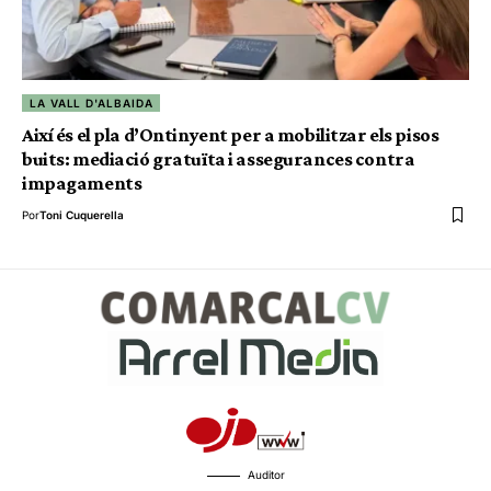
LA VALL D'ALBAIDA
Així és el pla d’Ontinyent per a mobilitzar els pisos
buits: mediació gratuïta i assegurances contra
impagaments
Por
Toni Cuquerella
Auditor