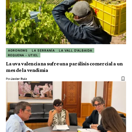
AGRONEWS
LA SERRANÍA
LA VALL D'ALBAIDA
REQUENA - UTIEL
La uva valenciana sufre una parálisis comercial a un
mes de la vendimia
Por
Javier Ruiz