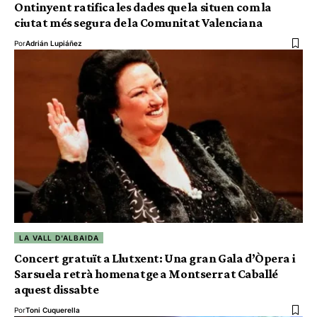
Ontinyent ratifica les dades que la situen com la
ciutat més segura de la Comunitat Valenciana
Por
Adrián Lupiáñez
LA VALL D'ALBAIDA
Concert gratuït a Llutxent: Una gran Gala d’Òpera i
Sarsuela retrà homenatge a Montserrat Caballé
aquest dissabte
Por
Toni Cuquerella