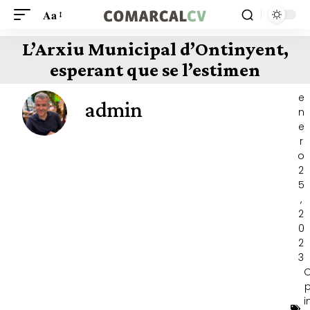
Aa
L’Arxiu Municipal d’Ontinyent,
esperant que se l’estimen
e
admin
n
e
r
o
2
5
,
2
0
2
3
i