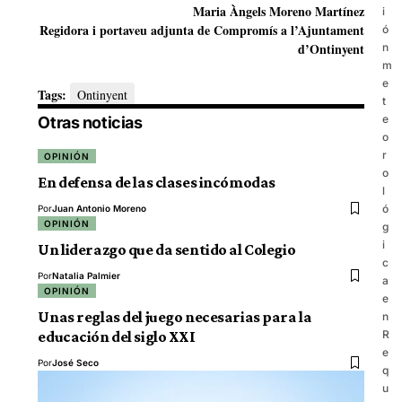
Maria Àngels Moreno Martínez
i
Regidora i portaveu adjunta de Compromís a l’Ajuntament
ó
d’Ontinyent
n
m
e
Tags:
Ontinyent
t
e
Otras noticias
o
r
OPINIÓN
o
En defensa de las clases incómodas
l
ó
Por
Juan Antonio Moreno
OPINIÓN
g
i
Un liderazgo que da sentido al Colegio
c
Por
Natalia Palmier
a
OPINIÓN
e
Unas reglas del juego necesarias para la
n
educación del siglo XXI
R
e
Por
José Seco
q
u