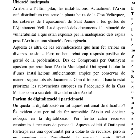
Ubicació inadequada
M
Arribem a l’últim pilar, les instal·lacions. Actualment l’Arxiu
E
T
està distribuït en tres seus: la planta baixa de la Casa Velàzquez,
:
les cotxeres de l’aparcament de Sant Jaume i les golfes de
e
l’Ajuntament Vell. La dispersió dels documents i la situació de
l
vulnerabilitat a què estan exposats per la inadequació dels espais
t
i
posa l’Arxiu en una situació d’emergència.
e
Aquesta és altra de les reivindicacions que hem fet arribar en
m
diverses ocasions. Però no hem rebut cap resposta positiva de
p
gestió de la problemàtica. Des de Compromís per Ontinyent
o
e
apostem per reunificar l’Arxiu Municipal d’Ontinyent i dotar-lo
n
d’unes instal·lacions suficientment amples per conservar de
R
manera segura tots els documents. Com d’important hauria estat
e
prioritzar les subvencions europees en l’adequació de la Casa
q
Maians com a seu definitiva del nostre Arxiu!
u
e
Parlem de digitalització i participació
n
On queda la digitalització en tot aquest entramat de dificultats?
a
És evident que per tal de fer accessible l’Arxiu cal dedicar
p
esforços en la digitalització. Per fer-ho calen recursos
a
r
econòmics i recursos de personal. Aquesta edició d’Ontinyent
a
Participa era una oportunitat per a dotar-lo de recursos, però si
e
no apostem per l’ampliació de personal, serà difícil