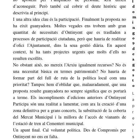
l
d’aconseguir. Però també cal cobrir el deute històric que
d
o
descrivia al principi.
m
I una altra idea clau és la participació. Finalment la proposta no
i
ha eixit guanyadora. Moltes vegades ens trobem amb gran
n
quantitat de necessitats d’Ontinyent que es traslladen a
g
o
processos de participació ciutadana, però que hauria de realitzar
9
d’ofici l’Ajuntament, dins la seua gestió diària. En aquest
d
context, hi ha tants projectes urgents que molts d’ells no
e
resulten escollits.
a
No obstant això, no mereix l’Arxiu igualment recursos? No és
g
o
una necessitat bàsica en termes patrimonials? No hauria de
s
formar part del full de ruta de la política local com una
t
prioritat? Tampoc hem d’oblidar que, malauradament, que una
o
proposta resulte guanyadora no sempre significa que es portarà
L
a terme. Els incompliments d’edicions anteriors d’Ontinyent
a
Participa són una realitat a lamentar, com ara la creació d’una
p
zona definitiva per a grans concerts, la substitució de la coberta
r
del Mercat Municipal i la millora de l’accés de vianants de
e
l’estació de tren al Cementeri municipal.
v
Un apunt final. Cal voluntat política. Des de Compromís per
i
Ontinyent no ens en falta.
s