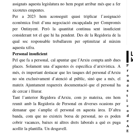
assignats aquesta legislatura no hem pogut arribar més que a fer
xicotetes empentes.
Per a 2023 hem aconseguit quasi triplicar l’assignació
econòmica fruit d’una negociació encapçalada per Compromís
per Ontinyent. Però la quantitat continua sent insuficient
considerant tot el que hi ha pendent. Des de la Regidoria de la
qual soc responsable treballarem per optimitzar al màxim
aquesta xifra.
Personal insuficient
Pel que fa a personal, cal apuntar que l’Arxiu compta amb dues
P
places. Solament una d’aquestes és específica d’arxivística. A
r
més, és important destacar que les tasques del personal d’Arxiu
o
no són exclusivament d’atenció al públic, sinó que a més, el
n
mateix Ajuntament requereix documentació que el personal ha
ó
s
de cercar i lliurar.
t
Tant l’anterior Regidora d’Arxiu, com jo mateixa, ens hem
i
reunit amb la Regidoria de Personal en diverses ocasions per
c
demanar que s’amplie el personal en aquesta àrea. D’altra
o
banda, com que no existeix borsa de personal, no es poden
d
e
cobrir vacances, baixes ni altres drets laborals a què es puga
A
acollir la plantilla. Un desgavell.
E