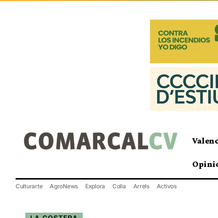
Valen
Opini
Culturarte
AgroNews
Explora
Colla
Arrels
Activos
LA COSTERA