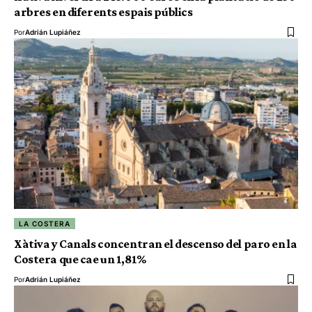
arbres en diferents espais públics
Por
Adrián Lupiáñez
LA COSTERA
Xàtiva y Canals concentran el descenso del paro en la
Costera que cae un 1,81%
Por
Adrián Lupiáñez