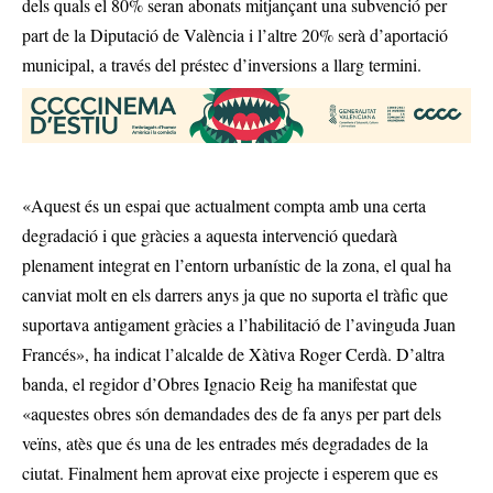
dels quals el 80% seran abonats mitjançant una subvenció per
part de la Diputació de València i l’altre 20% serà d’aportació
municipal, a través del préstec d’inversions a llarg termini.
«Aquest és un espai que actualment compta amb una certa
degradació i que gràcies a aquesta intervenció quedarà
plenament integrat en l’entorn urbanístic de la zona, el qual ha
canviat molt en els darrers anys ja que no suporta el tràfic que
suportava antigament gràcies a l’habilitació de l’avinguda Juan
Francés», ha indicat l’alcalde de Xàtiva Roger Cerdà. D’altra
banda, el regidor d’Obres Ignacio Reig ha manifestat que
«aquestes obres són demandades des de fa anys per part dels
veïns, atès que és una de les entrades més degradades de la
ciutat. Finalment hem aprovat eixe projecte i esperem que es