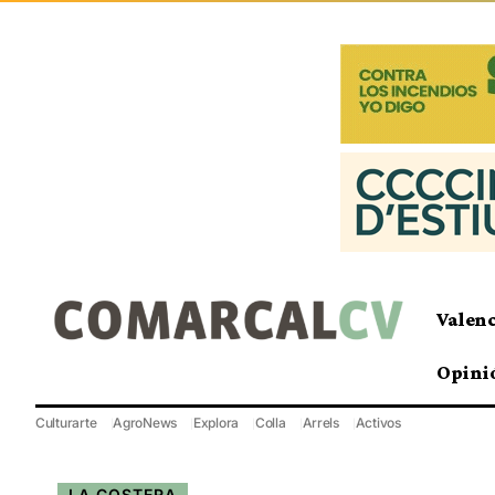
Valen
Opini
Culturarte
AgroNews
Explora
Colla
Arrels
Activos
LA COSTERA