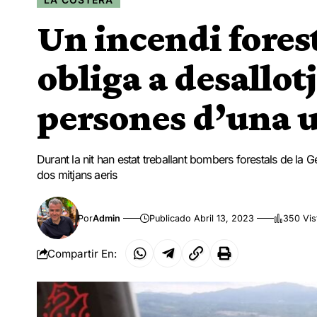
Un incendi fores
obliga a desallot
persones d’una 
Durant la nit han estat treballant bombers forestals de la Ge
dos mitjans aeris
Por
Admin
Publicado Abril 13, 2023
350 Vis
Compartir En: