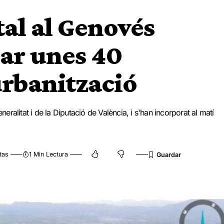
tal al Genovés
jar unes 40
urbanització
neralitat i de la Diputació de València, i s'han incorporat al matí
tas
1 Min Lectura