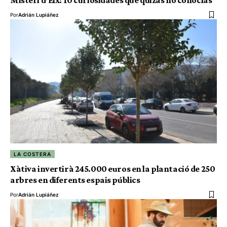
Misteri d’Elx: 10 curiosidades que quizás no conocías
Por
Adrián Lupiáñez
LA COSTERA
Xàtiva invertirà 245.000 euros en la plantació de 250
arbres en diferents espais públics
Por
Adrián Lupiáñez