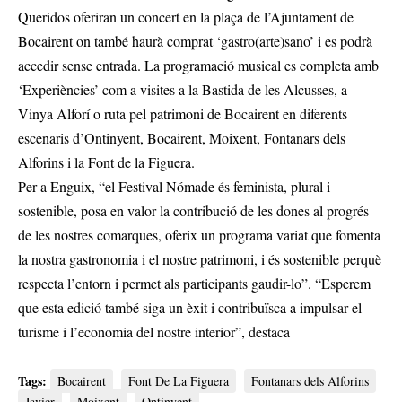
Queridos oferiran un concert en la plaça de l’Ajuntament de
Bocairent on també haurà comprat ‘gastro(arte)sano’ i es podrà
accedir sense entrada. La programació musical es completa amb
‘Experiències’ com a visites a la Bastida de les Alcusses, a
Vinya Alforí o ruta pel patrimoni de Bocairent en diferents
escenaris d’Ontinyent, Bocairent, Moixent, Fontanars dels
Alforins i la Font de la Figuera.
Per a Enguix, “el Festival Nómade és feminista, plural i
sostenible, posa en valor la contribució de les dones al progrés
de les nostres comarques, oferix un programa variat que fomenta
la nostra gastronomia i el nostre patrimoni, i és sostenible perquè
respecta l’entorn i permet als participants gaudir-lo”. “Esperem
que esta edició també siga un èxit i contribuïsca a impulsar el
turisme i l’economia del nostre interior”, destaca
Tags:
Bocairent
Font De La Figuera
Fontanars dels Alforins
Javier
Moixent
Ontinyent