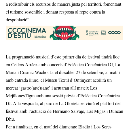
a redistribuir els recursos de manera justa pel territori, fomentant
el turisme sostenible i donant resposta al repte contra la
despoblació”
La programació musical d’este primer dia de festival tindrà lloc
en Cellers Arráez amb concerts d’Eclèctica Concèntrica DJ, La
Maria i Cosmic Wacho. Ja el dissabte, 27 de setembre, al matí i
amb entrada lliure, el Museu Tèxtil d’Ontinyent acollirà un
mercat ‘gastro(arte)sano’ i actuaran allí mateix Los
MejillonesTigre amb una sessió prèvia d’Eclèctica Concèntrica
DJ. A la vesprada, al parc de La Glorieta es viurà el plat fort del
festival amb l’actuació de Hermano Salvaje, Las Migas i Duncan
Dhu.
Per a finalitzar, en el matí del diumenge Eladio i Los Seres