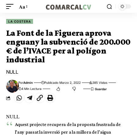
Aa
LA COSTERA
La Font de la Figuera aprova
enguany la subvenció de 200.000
€ de l’IVACE per al polígon
industrial
NULL
Por
Admin
Publicado Marzo 2, 2022
385 Vistas
4 Min Lectura
NULL
Aquest projecte recupera de la proposta frustrada de
l’any passat la inversió per a la millora de l’aigua