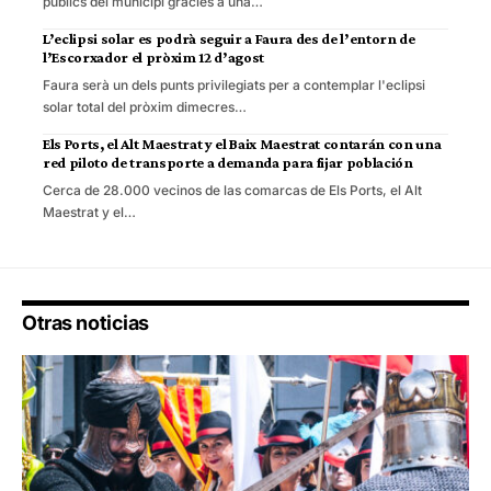
públics del municipi gràcies a una…
L’eclipsi solar es podrà seguir a Faura des de l’entorn de
l’Escorxador el pròxim 12 d’agost
Faura serà un dels punts privilegiats per a contemplar l'eclipsi
solar total del pròxim dimecres…
Els Ports, el Alt Maestrat y el Baix Maestrat contarán con una
red piloto de transporte a demanda para fijar población
Cerca de 28.000 vecinos de las comarcas de Els Ports, el Alt
Maestrat y el…
Otras noticias