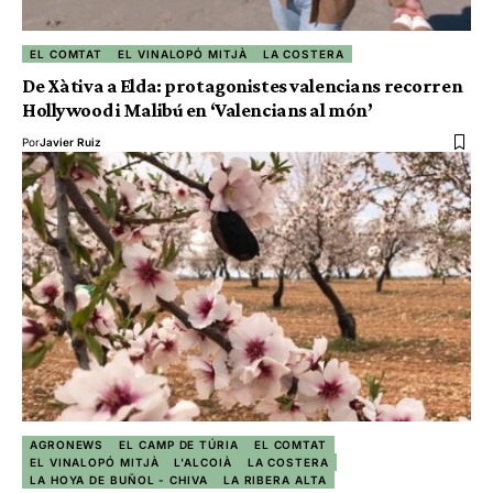
EL COMTAT
EL VINALOPÓ MITJÀ
LA COSTERA
De Xàtiva a Elda: protagonistes valencians recorren
Hollywood i Malibú en ‘Valencians al món’
Por
Javier Ruiz
AGRONEWS
EL CAMP DE TÚRIA
EL COMTAT
EL VINALOPÓ MITJÀ
L'ALCOIÀ
LA COSTERA
LA HOYA DE BUÑOL - CHIVA
LA RIBERA ALTA