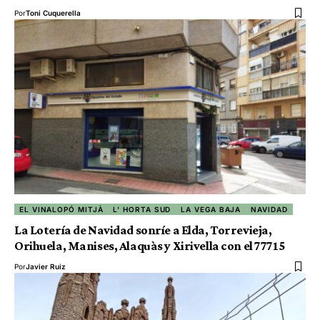
Por
Toni Cuquerella
EL VINALOPÓ MITJÀ
L' HORTA SUD
LA VEGA BAJA
NAVIDAD
La Lotería de Navidad sonríe a Elda, Torrevieja,
Orihuela, Manises, Alaquàs y Xirivella con el 77715
Por
Javier Ruiz