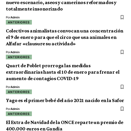
nuevo escenario, aseos y camerinos reformados y
totalmente insonorizado
Por
Admin
ANTERIORES
Colectivos animalistas convocan una concentración
el 9 de enero para que el circo que usa animales en
Alfafar «clausure su actividad»
Por
Admin
ANTERIORES
Quart de Poblet prorroga las medidas
extraordinarias hasta el 10 de enero para frenar el
aumento de contagios COVID-19
Por
Admin
ANTERIORES
Yago es el primer bebé del año 2021 nacido en la Safor
Por
Admin
ANTERIORES
El Extra de Navidad de la ONCE reparte un premio de
400.000 euros en Gandia