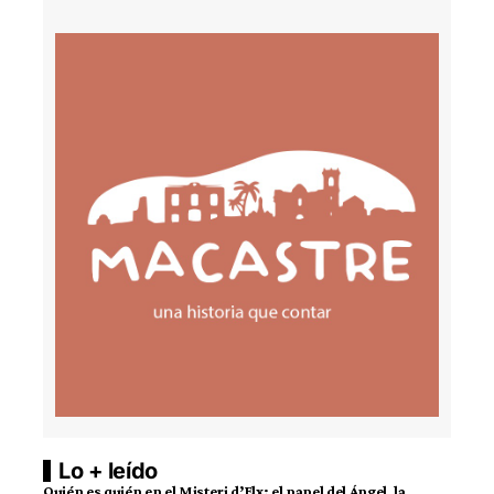
Lo + leído
Quién es quién en el Misteri d’Elx: el papel del Ángel, la