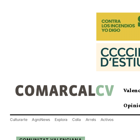
Valen
Opini
Culturarte
AgroNews
Explora
Colla
Arrels
Activos
COMUNITAT VALENCIANA