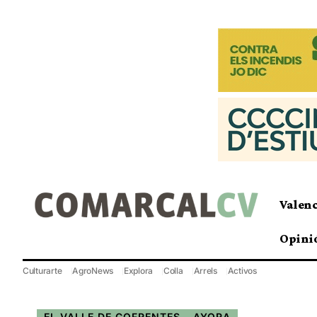
Valen
Opini
Culturarte
AgroNews
Explora
Colla
Arrels
Activos
EL VALLE DE COFRENTES - AYORA