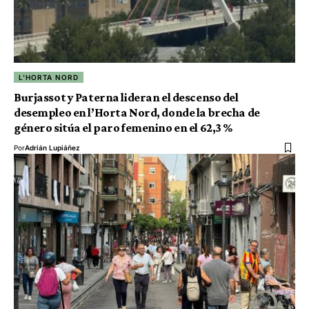
L'HORTA NORD
Burjassot y Paterna lideran el descenso del
desempleo en l’Horta Nord, donde la brecha de
género sitúa el paro femenino en el 62,3 %
Por
Adrián Lupiáñez