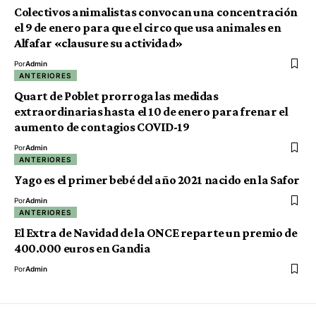
Colectivos animalistas convocan una concentración
el 9 de enero para que el circo que usa animales en
Alfafar «clausure su actividad»
Por
Admin
ANTERIORES
Quart de Poblet prorroga las medidas
extraordinarias hasta el 10 de enero para frenar el
aumento de contagios COVID-19
Por
Admin
ANTERIORES
Yago es el primer bebé del año 2021 nacido en la Safor
Por
Admin
ANTERIORES
El Extra de Navidad de la ONCE reparte un premio de
400.000 euros en Gandia
Por
Admin