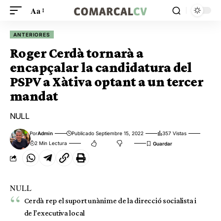
Aa
ANTERIORES
Roger Cerdà tornarà a
encapçalar la candidatura del
PSPV a Xàtiva optant a un tercer
mandat
NULL
Por
Admin
Publicado Septiembre 15, 2022
357 Vistas
2 Min Lectura
NULL
Cerdà rep el suport unànime de la direcció socialista i
de l’executiva local