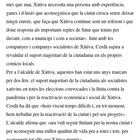
més que mai, Xàtiva necessita una persona amb experiència,
ganes i il·lusió que aconseguisca que la ciutat cresca sense deixar
ningú enrere, que faça que Xàtiva continue sent un referent i que
done resposta als importants reptes de futur que tenim per
davant, com a municipi i com a societat». Junt amb les
companyes i companys socialistes de Xàtiva, Cerdà aspira a
revalidar el suport majoritari de la ciutadania en els propers
comicis locals.
Per a l’alcalde de Xàtiva, aquestos han estat uns anys marcats
per dos fets: el suport majoritari de la ciutadania als socialistes
xativins en totes les eleccions convocades i la lluita contra la
pandèmia i per la reactivació econòmica i social de Xàtiva.
Cerdà ha dit que «hem viscut temps difícils i, en tot moment,
hem treballat per la reactivació de la ciutat i pel seu progrés».
L’alcalde afirma que «ara vull seguir lluitant per la nostra ciutat i
per aconseguir una millor qualitat de vida per a totes i tots, per
aconseguir tot allò que Xàtiva mereix».