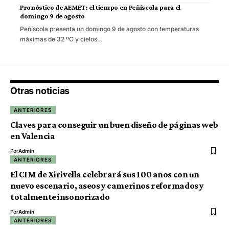
Pronóstico de AEMET: el tiempo en Peñíscola para el
domingo 9 de agosto
Peñíscola presenta un domingo 9 de agosto con temperaturas
máximas de 32 ºC y cielos…
Otras noticias
ANTERIORES
Claves para conseguir un buen diseño de páginas web
en Valencia
Por
Admin
ANTERIORES
El CIM de Xirivella celebrará sus 100 años con un
nuevo escenario, aseos y camerinos reformados y
totalmente insonorizado
Por
Admin
ANTERIORES