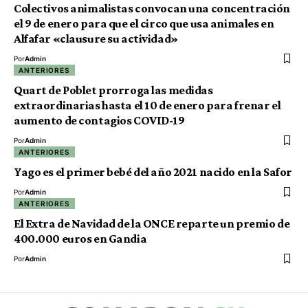
Colectivos animalistas convocan una concentración
el 9 de enero para que el circo que usa animales en
Alfafar «clausure su actividad»
Por
Admin
ANTERIORES
Quart de Poblet prorroga las medidas
extraordinarias hasta el 10 de enero para frenar el
aumento de contagios COVID-19
Por
Admin
ANTERIORES
Yago es el primer bebé del año 2021 nacido en la Safor
Por
Admin
ANTERIORES
El Extra de Navidad de la ONCE reparte un premio de
400.000 euros en Gandia
Por
Admin