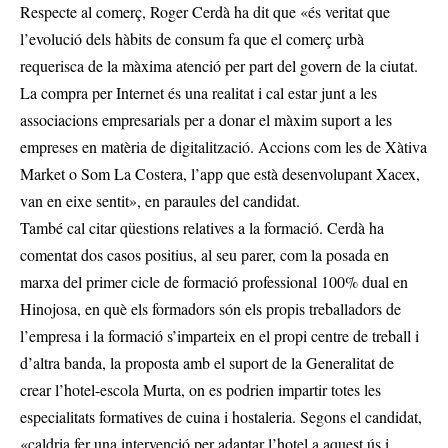
Respecte al comerç, Roger Cerdà ha dit que «és veritat que
l’evolució dels hàbits de consum fa que el comerç urbà
requerisca de la màxima atenció per part del govern de la ciutat.
La compra per Internet és una realitat i cal estar junt a les
associacions empresarials per a donar el màxim suport a les
empreses en matèria de digitalització. Accions com les de Xàtiva
Market o Som La Costera, l’app que està desenvolupant Xacex,
van en eixe sentit», en paraules del candidat.
També cal citar qüestions relatives a la formació. Cerdà ha
comentat dos casos positius, al seu parer, com la posada en
marxa del primer cicle de formació professional 100% dual en
Hinojosa, en què els formadors són els propis treballadors de
l’empresa i la formació s’imparteix en el propi centre de treball i
d’altra banda, la proposta amb el suport de la Generalitat de
crear l’hotel-escola Murta, on es podrien impartir totes les
especialitats formatives de cuina i hostaleria. Segons el candidat,
«caldria fer una intervenció per adaptar l’hotel a aquest ús i