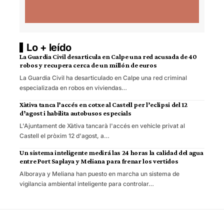
Lo + leído
La Guardia Civil desarticula en Calpe una red acusada de 40
robos y recupera cerca de un millón de euros
La Guardia Civil ha desarticulado en Calpe una red criminal
especializada en robos en viviendas…
Xàtiva tanca l’accés en cotxe al Castell per l’eclipsi del 12
d’agost i habilita autobusos especials
L'Ajuntament de Xàtiva tancarà l'accés en vehicle privat al
Castell el pròxim 12 d'agost, a…
Un sistema inteligente medirá las 24 horas la calidad del agua
entre Port Saplaya y Meliana para frenar los vertidos
Alboraya y Meliana han puesto en marcha un sistema de
vigilancia ambiental inteligente para controlar…