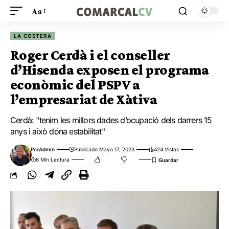
Aa
LA COSTERA
Roger Cerdà i el conseller
d’Hisenda exposen el programa
econòmic del PSPV a
l’empresariat de Xàtiva
Cerdà: "tenim les millors dades d’ocupació dels darrers 15
anys i això dóna estabilitat"
Por
Admin
Publicado Mayo 17, 2023
424 Vistas
6 Min Lectura