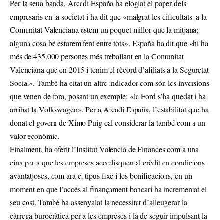
Per la seua banda, Arcadi España ha elogiat el paper dels
empresaris en la societat i ha dit que «malgrat les dificultats, a la
Comunitat Valenciana estem un poquet millor que la mitjana;
alguna cosa bé estarem fent entre tots». España ha dit que «hi ha
més de 435.000 persones més treballant en la Comunitat
Valenciana que en 2015 i tenim el rècord d’afiliats a la Seguretat
Social». També ha citat un altre indicador com són les inversions
que venen de fora, posant un exemple: «la Ford s’ha quedat i ha
arribat la Volkswagen». Per a Arcadi España, l’estabilitat que ha
donat el govern de Ximo Puig cal considerar-la també com a un
valor econòmic.
Finalment, ha oferit l’Institut Valencià de Finances com a una
eina per a que les empreses accedisquen al crèdit en condicions
avantatjoses, com ara el tipus fixe i les bonificacions, en un
moment en que l’accés al finançament bancari ha incrementat el
seu cost. També ha assenyalat la necessitat d’alleugerar la
càrrega burocràtica per a les empreses i la de seguir impulsant la