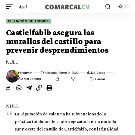
Aa
EL RINCÓN DE ADEMUZ
Castielfabib asegura las
murallas del castillo para
prevenir desprendimientos
NULL
Por
Admin
Publicado Enero 9, 2023
428 Vistas
2 Min Lectura
NULL
La Diputación de Valencia ha subvencionado la
práctica totalidad de la obra ejecutada en la muralla
sur y oeste del castillo de Castielfabib, con la finalidad