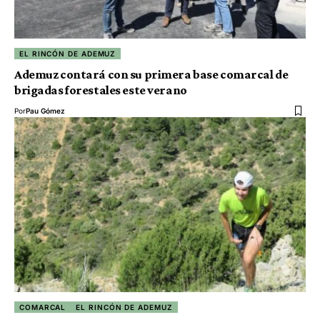
EL RINCÓN DE ADEMUZ
Ademuz contará con su primera base comarcal de
brigadas forestales este verano
Por
Pau Gómez
COMARCAL
EL RINCÓN DE ADEMUZ