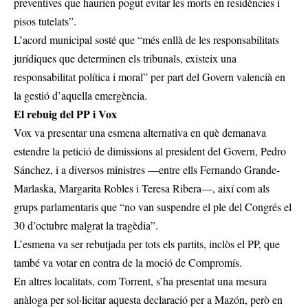
preventives que haurien pogut evitar les morts en residències i
pisos tutelats”.
L’acord municipal sosté que “més enllà de les responsabilitats
jurídiques que determinen els tribunals, existeix una
responsabilitat política i moral” per part del Govern valencià en
la gestió d’aquella emergència.
El rebuig del PP i Vox
Vox va presentar una esmena alternativa en què demanava
estendre la petició de dimissions al president del Govern, Pedro
Sánchez, i a diversos ministres —entre ells Fernando Grande-
Marlaska, Margarita Robles i Teresa Ribera—, així com als
grups parlamentaris que “no van suspendre el ple del Congrés el
30 d’octubre malgrat la tragèdia”.
L’esmena va ser rebutjada per tots els partits, inclòs el PP, que
també va votar en contra de la moció de Compromís.
En altres localitats, com Torrent, s’ha presentat una mesura
anàloga per sol·licitar aquesta declaració per a Mazón, però en