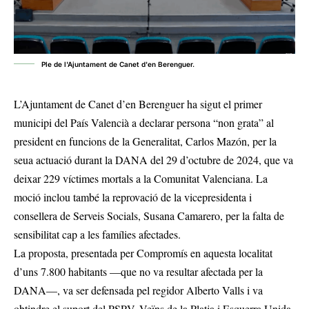
Ple de l'Ajuntament de Canet d'en Berenguer.
L’Ajuntament de Canet d’en Berenguer ha sigut el primer
municipi del País Valencià a declarar persona “non grata” al
president en funcions de la Generalitat, Carlos Mazón, per la
seua actuació durant la DANA del 29 d’octubre de 2024, que va
deixar 229 víctimes mortals a la Comunitat Valenciana. La
moció inclou també la reprovació de la vicepresidenta i
consellera de Serveis Socials, Susana Camarero, per la falta de
sensibilitat cap a les famílies afectades.
La proposta, presentada per Compromís en aquesta localitat
d’uns 7.800 habitants —que no va resultar afectada per la
DANA—, va ser defensada pel regidor Alberto Valls i va
obtindre el suport del PSPV, Veïns de la Platja i Esquerra Unida,