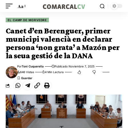
Aa
EL CAMP DE MORVEDRE
Canet d’en Berenguer, primer
municipi valencià en declarar
persona ‘non grata’ a Mazón per
la seua gestió de la DANA
Por
Toni Cuquerella
Publicado Noviembre 7, 2025
646 Vistas
4 Min Lectura