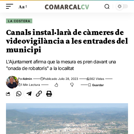
Aa
LA COSTERA
Canals instal·larà de càmeres de
videovigilància a les entrades del
municipi
L'Ajuntament afirma que la mesura es pren davant una
"onada de robatoris" a la localitat
Por
Admin
Publicado Julio 28, 2023
562 Vistas
1 Min Lectura