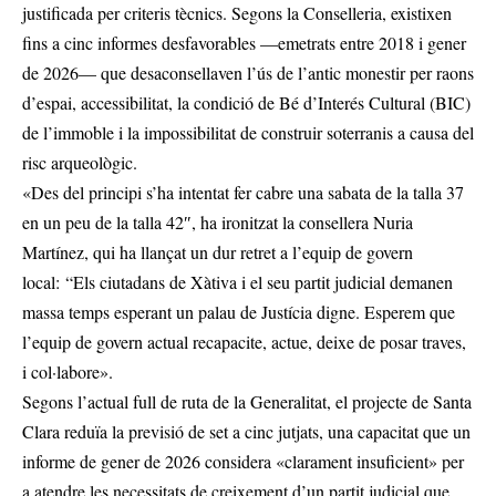
justificada per criteris tècnics. Segons la Conselleria, existixen
fins a cinc informes desfavorables —emetrats entre 2018 i gener
de 2026— que desaconsellaven l’ús de l’antic monestir per raons
d’espai, accessibilitat, la condició de Bé d’Interés Cultural (BIC)
de l’immoble i la impossibilitat de construir soterranis a causa del
risc arqueològic.
«Des del principi s’ha intentat fer cabre una sabata de la talla 37
en un peu de la talla 42″, ha ironitzat la consellera Nuria
Martínez, qui ha llançat un dur retret a l’equip de govern
local: “Els ciutadans de Xàtiva i el seu partit judicial demanen
massa temps esperant un palau de Justícia digne. Esperem que
l’equip de govern actual recapacite, actue, deixe de posar traves,
i col·labore».
Segons l’actual full de ruta de la Generalitat, el projecte de Santa
Clara reduïa la previsió de set a cinc jutjats, una capacitat que un
informe de gener de 2026 considera «clarament insuficient» per
a atendre les necessitats de creixement d’un partit judicial que