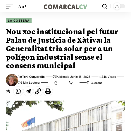
Aa
LA COSTERA
Nou xoc institucional pel futur
Palau de Justícia de Xàtiva: la
Generalitat tria solar per a un
polígon industrial sense el
consens municipal
Por
Toni Cuquerella
Publicado Junio 15, 2026
346 Vistas
5 Min Lectura