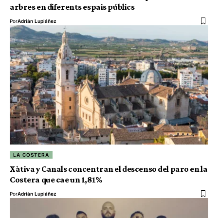
arbres en diferents espais públics
Por
Adrián Lupiáñez
LA COSTERA
Xàtiva y Canals concentran el descenso del paro en la
Costera que cae un 1,81%
Por
Adrián Lupiáñez