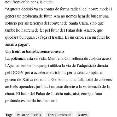
nou front crític per a la ciutat:
“Aquesta decisió va en contra de forma radical del nostre model i
genera un problema de futur. Ara no només hem de buscar una
solució per als terrenys del convent de Santa Clara, sinó que
també ho haurem de fer pel futur del Palau dels Alarcó, que
quedarà buit quan es faça el trasllat. És un error, i en un futur ho
anem a pagar”.
Un front urbanístic sense consens
La polèmica està servida. Mentre la Conselleria de Justícia acusa
l’Ajuntament de bloqueig i utilitza la via de l’adquisició directa
pel DOGV per a accelerar els tràmits per la seua compta, el
govern de Xàtiva retreu a la Generalitat una falta total de consens
amb els operadors jurídics i un atac directe a la vertebració de la
ciutat. El futur del Palau de Justícia naix, així, enmig d’una
profunda esquerda institucional.
Tags:
Palau de Justícia
Toni Cuquerella
Xàtiva