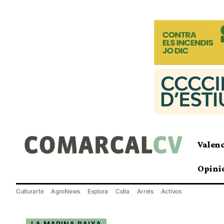
Valen
Opini
Culturarte
AgroNews
Explora
Colla
Arrels
Activos
LA MARINA BAIXA