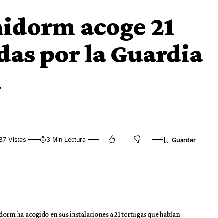
nidorm acoge 21
das por la Guardia
a
37 Vistas
3 Min Lectura
dorm ha acogido en sus instalaciones a 21 tortugas que habían