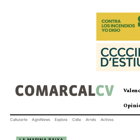
Valen
Opini
Culturarte
AgroNews
Explora
Colla
Arrels
Activos
LA MARINA BAIXA