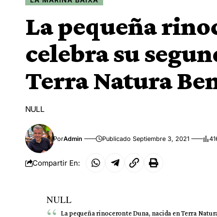
La pequeña rino
celebra su segu
Terra Natura Be
NULL
Por
Admin
Publicado Septiembre 3, 2021
41
Compartir En:
NULL
La pequeña rinoceronte Duna, nacida en Terra Natu