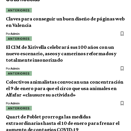
ANTERIORES
Claves para conseguir un buen diseño de páginas web
en Valencia
Por
Admin
ANTERIORES
El CIM de Xirivella celebrará sus 100 años con un
nuevo escenario, aseos y camerinos reformados y
totalmente insonorizado
Por
Admin
ANTERIORES
Colectivos animalistas convocan una concentración
el 9 de enero para que el circo que usa animales en
Alfafar «clausure su actividad»
Por
Admin
ANTERIORES
Quart de Poblet prorroga las medidas
extraordinarias hasta el 10 de enero para frenar el
aumento de contagios COVID-19