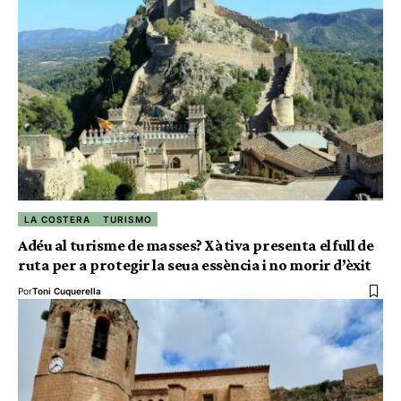
LA COSTERA
TURISMO
Adéu al turisme de masses? Xàtiva presenta el full de
ruta per a protegir la seua essència i no morir d’èxit
Por
Toni Cuquerella