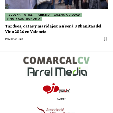
REQUENA - UTIEL
TURISMO
VALENCIA CIUDAD
VINO Y GASTRONOMÍA
Tardeos, catas y maridajes: así será URbanitas del
Vino 2026 en Valencia
Por
Javier Ruiz
Auditor