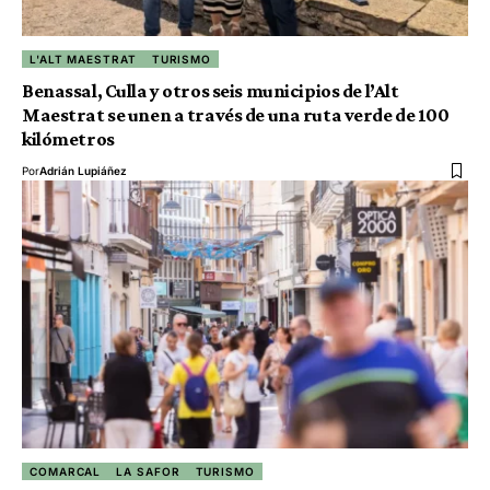
L'ALT MAESTRAT
TURISMO
Benassal, Culla y otros seis municipios de l’Alt
Maestrat se unen a través de una ruta verde de 100
kilómetros
Por
Adrián Lupiáñez
COMARCAL
LA SAFOR
TURISMO