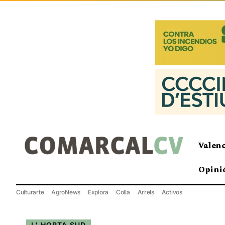
Valen
Opini
Culturarte
AgroNews
Explora
Colla
Arrels
Activos
L' HORTA SUD