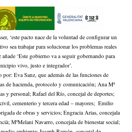
er, ‘este pacto nace de la voluntad de configurar un
ivo sea trabajar para solucionar los problemas reales
z añade ‘Este gobierno va a seguir gobernando para
cipio vivo, justo e integrador’.
 por: Eva Sanz, que además de las funciones de
eas de hacienda, protocolo y comunicación; Ana Mª
as y personal; Rafael del Río, concejal de deportes;
 civil, cementerio y tercera edad – mayores; Emilio
brigada de obras y servicios; Engracia Arias, concejala
encià; MªMelani Navarro, concejala de bienestar social;
 medio ambiente; Joseph Ramón, concejal de