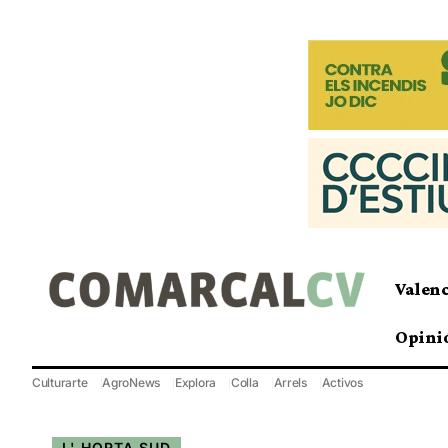
Valen
Opini
Culturarte
AgroNews
Explora
Colla
Arrels
Activos
L' HORTA SUD