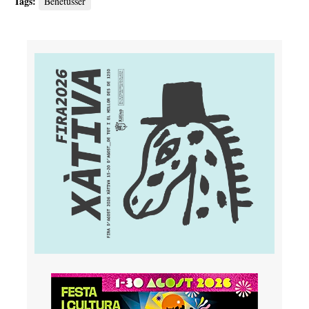
Tags:
Benetússer