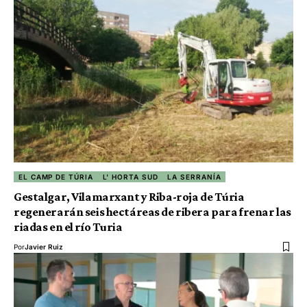
EL CAMP DE TÚRIA
L' HORTA SUD
LA SERRANÍA
Gestalgar, Vilamarxant y Riba-roja de Túria
regenerarán seis hectáreas de ribera para frenar las
riadas en el río Turia
Por
Javier Ruiz