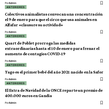
Por
Admin
ANTERIORES
Colectivos animalistas convocan una concentración
el 9 de enero para que el circo que usa animales en
Alfafar «clausure su actividad»
Por
Admin
ANTERIORES
Quart de Poblet prorroga las medidas
extraordinarias hasta el 10 de enero para frenar el
aumento de contagios COVID-19
Por
Admin
ANTERIORES
Yago es el primer bebé del año 2021 nacido en la Safor
Por
Admin
ANTERIORES
El Extra de Navidad de la ONCE reparte un premio de
400.000 euros en Gandia
Por
Admin