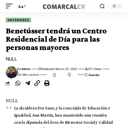
Aa
ANTERIORES
Benetússer tendrá un Centro
Residencial de Día para las
personas mayores
NULL
Por
Admin
Publicado Marzo 25, 2022
371 Vistas
2 Min Lectura
NULL
La alcaldesa Eva Sanz, y la concejala de Educación e
Igualdad, Ana Martín, han mantenido una reunión
con la diputada del Área de Bienestar Social y Calidad