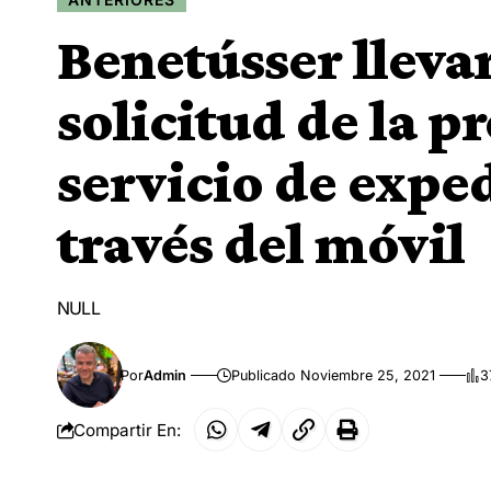
Benetússer llevar
solicitud de la p
servicio de expe
través del móvil
NULL
Por
Admin
Publicado Noviembre 25, 2021
3
Compartir En: