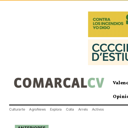
Valen
Opini
Culturarte
AgroNews
Explora
Colla
Arrels
Activos
ANTERIORES