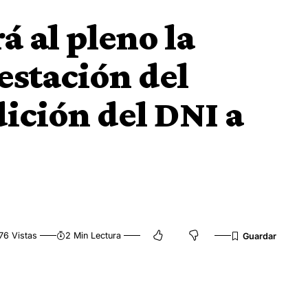
á al pleno la
restación del
dición del DNI a
76 Vistas
2 Min Lectura