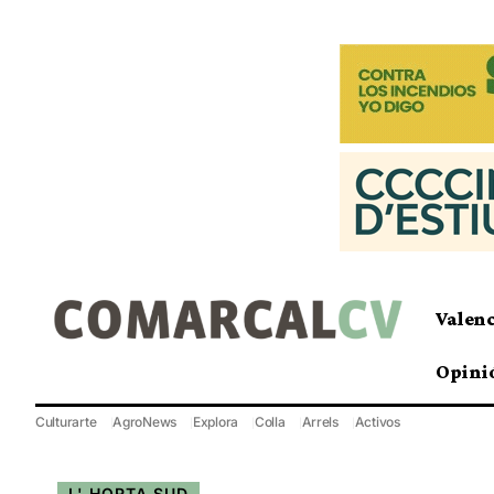
Valen
Opini
Culturarte
AgroNews
Explora
Colla
Arrels
Activos
L' HORTA SUD