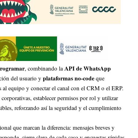
programar
API de WhatsApp
, combinando la
plataformas no-code
nción del usuario y
que
es al equipo y conectar el canal con el CRM o el ERP.
 corporativas, establecer permisos por rol y utilizar
sibles, reforzando así la seguridad y el cumplimiento
onal que marcan la diferencia: mensajes breves y
sponde, cierre claro de cada caso y encuestas rápidas