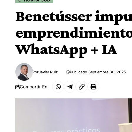
Benetússer impul
emprendimiento 
WhatsApp + IA
Por
Javier Ruiz
Publicado Septiembre 30, 2025
Compartir En: