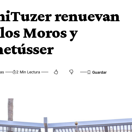
niTuzer renuevan
 los Moros y
netússer
tas
2 Min Lectura