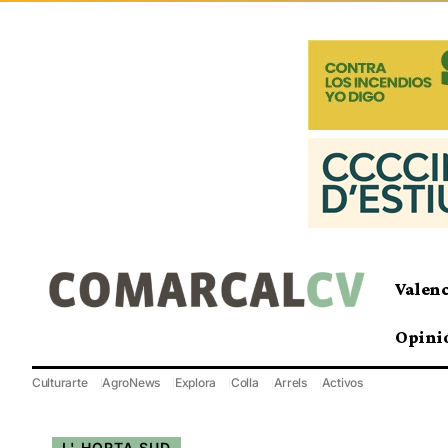
Valen
Opini
Culturarte
AgroNews
Explora
Colla
Arrels
Activos
L' HORTA SUD