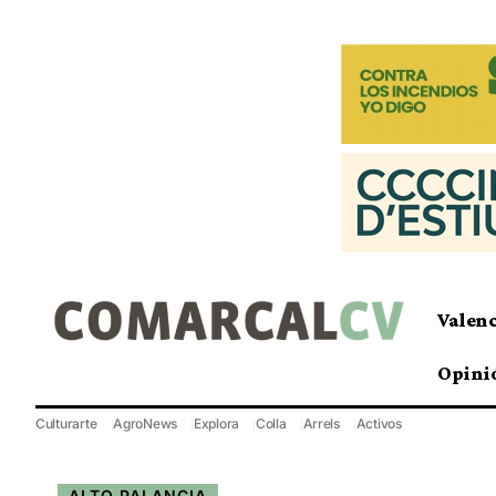
Valen
Opini
Culturarte
AgroNews
Explora
Colla
Arrels
Activos
ALTO PALANCIA