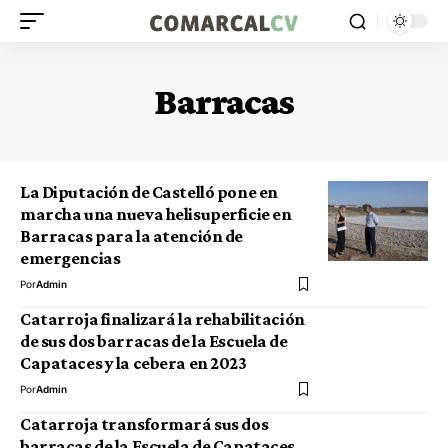
Barracas
La Diputación de Castelló pone en
marcha una nueva helisuperficie en
Barracas para la atención de
emergencias
Por
Admin
Catarroja finalizará la rehabilitación
de sus dos barracas de la Escuela de
Capataces y la cebera en 2023
Por
Admin
Catarroja transformará sus dos
barracas de la Escuela de Capataces