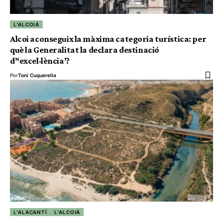
L'ALCOIÀ
Alcoi aconseguix la màxima categoria turística: per
què la Generalitat la declara destinació
d’‘excel·lència’?
Por
Toni Cuquerella
L'ALACANTÍ
L'ALCOIÀ