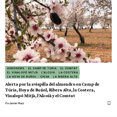
AGRONEWS
EL CAMP DE TÚRIA
EL COMTAT
EL VINALOPÓ MITJÀ
L'ALCOIÀ
LA COSTERA
LA HOYA DE BUÑOL - CHIVA
LA RIBERA ALTA
Alerta por la avispilla del almendro en Camp de
Túria, Hoya de Buñol, Ribera Alta, la Costera,
Vinalopó Mitjà, l’Alcoià y el Comtat
Por
Javier Ruiz