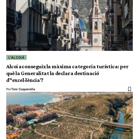
L'ALCOIÀ
Alcoi aconseguix la màxima categoria turística: per
què la Generalitat la declara destinació
d’‘excel·lència’?
Por
Toni Cuquerella