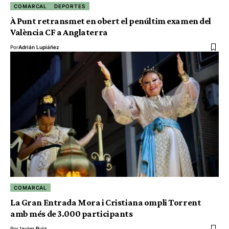
COMARCAL
DEPORTES
À Punt retransmet en obert el penúltim examen del
València CF a Anglaterra
Por
Adrián Lupiáñez
COMARCAL
La Gran Entrada Mora i Cristiana ompli Torrent
amb més de 3.000 participants
Por
Javier Ruiz