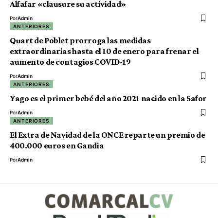
Alfafar «clausure su actividad»
Por
Admin
ANTERIORES
Quart de Poblet prorroga las medidas
extraordinarias hasta el 10 de enero para frenar el
aumento de contagios COVID-19
Por
Admin
ANTERIORES
Yago es el primer bebé del año 2021 nacido en la Safor
Por
Admin
ANTERIORES
El Extra de Navidad de la ONCE reparte un premio de
400.000 euros en Gandia
Por
Admin