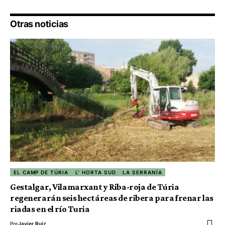
Otras noticias
EL CAMP DE TÚRIA
L' HORTA SUD
LA SERRANÍA
Gestalgar, Vilamarxant y Riba-roja de Túria
regenerarán seis hectáreas de ribera para frenar las
riadas en el río Turia
Por
Javier Ruiz