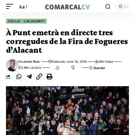
Aa
COLLA
L'ALACANTÍ
À Punt emetrà en directe tres
corregudes de la Fira de Fogueres
d’Alacant
Por
Javier Ruiz
Publicado Junio 16, 2026
369 Vistas
2 Min Lectura