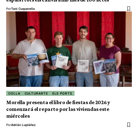
Por
Toni Cuquerella
COLLA
CULTURARTE
ELS PORTS
Morella presenta el libro de fiestas de 2026 y
comenzará el reparto por las viviendas este
miércoles
Por
Adrián Lupiáñez