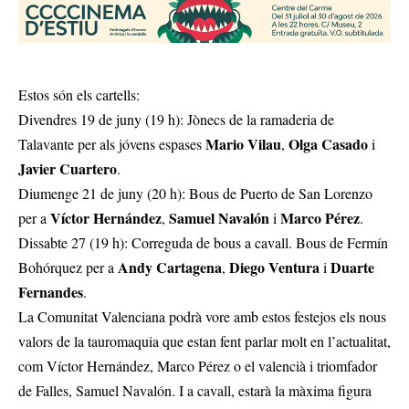
Estos són els cartells:
Divendres 19 de juny (19 h): Jònecs de la ramaderia de
Mario Vilau
Olga Casado
Talavante per als jóvens espases
,
i
Javier Cuartero
.
Diumenge 21 de juny (20 h): Bous de Puerto de San Lorenzo
Víctor Hernández
Samuel Navalón
Marco Pérez
per a
,
i
.
Dissabte 27 (19 h): Correguda de bous a cavall. Bous de Fermín
Andy Cartagena
Diego Ventura
Duarte
Bohórquez per a
,
i
Fernandes
.
La Comunitat Valenciana podrà vore amb estos festejos els nous
valors de la tauromaquia que estan fent parlar molt en l’actualitat,
com Víctor Hernández, Marco Pérez o el valencià i triomfador
de Falles, Samuel Navalón. I a cavall, estarà la màxima figura