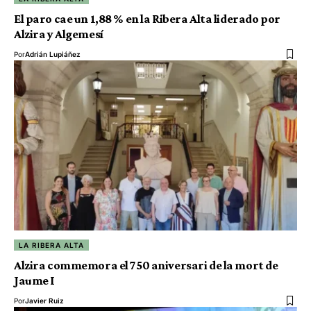
El paro cae un 1,88 % en la Ribera Alta liderado por
Alzira y Algemesí
Por
Adrián Lupiáñez
LA RIBERA ALTA
Alzira commemora el 750 aniversari de la mort de
Jaume I
Por
Javier Ruiz