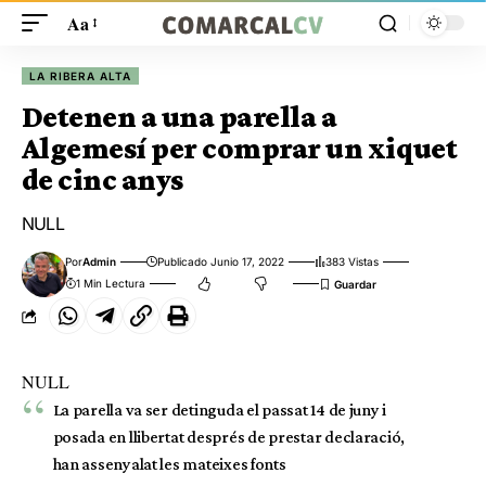
Aa
LA RIBERA ALTA
Detenen a una parella a
Algemesí per comprar un xiquet
de cinc anys
NULL
Por
Admin
Publicado Junio 17, 2022
383 Vistas
1 Min Lectura
NULL
La parella va ser detinguda el passat 14 de juny i
posada en llibertat després de prestar declaració,
han assenyalat les mateixes fonts