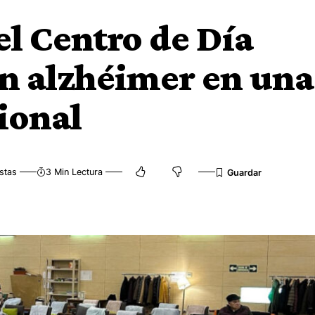
el Centro de Día
on alzhéimer en una
ional
stas
3 Min Lectura