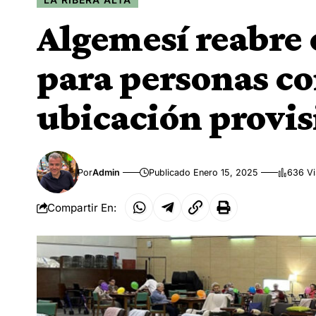
Algemesí reabre 
para personas c
ubicación provis
Por
Admin
Publicado Enero 15, 2025
636 Vi
Compartir En: