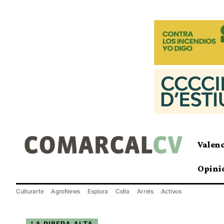
Valen
Opini
Culturarte
AgroNews
Explora
Colla
Arrels
Activos
LA RIBERA ALTA