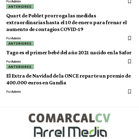
Por
Admin
ANTERIORES
Quart de Poblet prorroga las medidas
extraordinarias hasta el 10 de enero para frenar el
aumento de contagios COVID-19
Por
Admin
ANTERIORES
Yago es el primer bebé del año 2021 nacido en la Safor
Por
Admin
ANTERIORES
El Extra de Navidad de la ONCE reparte un premio de
400.000 euros en Gandia
Por
Admin