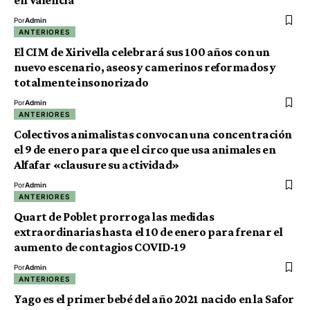
en Valencia
Por
Admin
ANTERIORES
El CIM de Xirivella celebrará sus 100 años con un
nuevo escenario, aseos y camerinos reformados y
totalmente insonorizado
Por
Admin
ANTERIORES
Colectivos animalistas convocan una concentración
el 9 de enero para que el circo que usa animales en
Alfafar «clausure su actividad»
Por
Admin
ANTERIORES
Quart de Poblet prorroga las medidas
extraordinarias hasta el 10 de enero para frenar el
aumento de contagios COVID-19
Por
Admin
ANTERIORES
Yago es el primer bebé del año 2021 nacido en la Safor