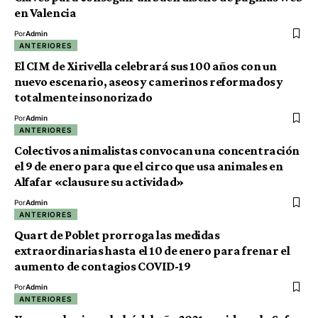
en Valencia
Por
Admin
ANTERIORES
El CIM de Xirivella celebrará sus 100 años con un
nuevo escenario, aseos y camerinos reformados y
totalmente insonorizado
Por
Admin
ANTERIORES
Colectivos animalistas convocan una concentración
el 9 de enero para que el circo que usa animales en
Alfafar «clausure su actividad»
Por
Admin
ANTERIORES
Quart de Poblet prorroga las medidas
extraordinarias hasta el 10 de enero para frenar el
aumento de contagios COVID-19
Por
Admin
ANTERIORES