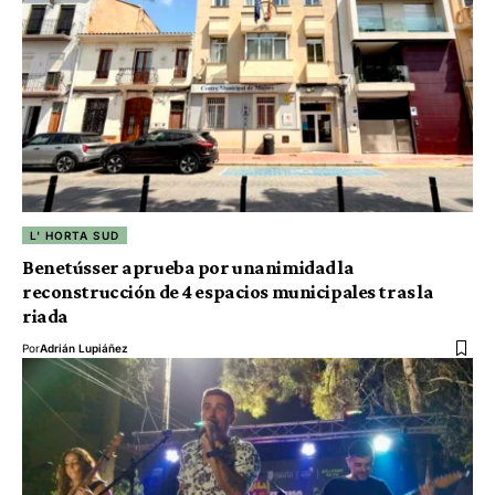
L' HORTA SUD
Benetússer aprueba por unanimidad la
reconstrucción de 4 espacios municipales tras la
riada
Por
Adrián Lupiáñez