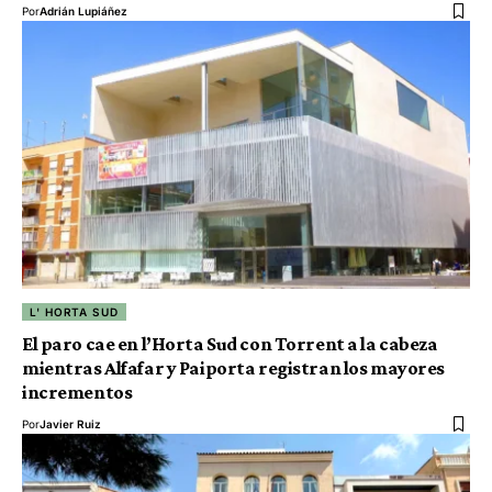
Por
Adrián Lupiáñez
L' HORTA SUD
El paro cae en l’Horta Sud con Torrent a la cabeza
mientras Alfafar y Paiporta registran los mayores
incrementos
Por
Javier Ruiz